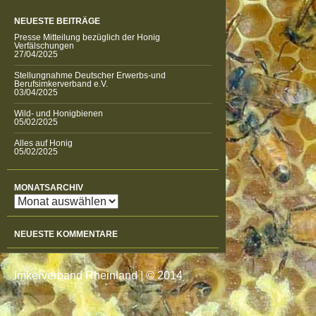
NEUESTE BEITRÄGE
Presse Mitteilung bezüglich der Honig
Verfälschungen
27/04/2025
Stellungnahme Deutscher Erwerbs-und
Berufsimkerverband e.V.
03/04/2025
Wild- und Honigbienen
05/02/2025
Alles auf Honig
05/02/2025
MONATSARCHIV
Monatsarchiv
NEUESTE KOMMENTARE
Imkerverband Rheinland
|
© 2014