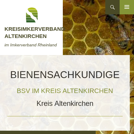
Zum
Suchen
Inhalt
ZUM
springen
INHALT
SPRINGEN
KREISIMKERVERBAND
ALTENKIRCHEN
im Imkerverband Rheinland
BIENENSACHKUNDIGE
BSV IM KREIS ALTENKIRCHEN
Kreis Altenkirchen