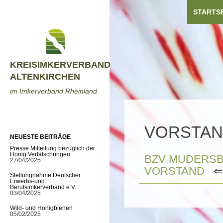
ZUM INH
Zum
Suchen
STARTS
Inhalt
springen
KREISIMKERVERBAND
ALTENKIRCHEN
im Imkerverband Rheinland
VORSTAN
NEUESTE BEITRÄGE
Presse Mitteilung bezüglich der
Honig Verfälschungen
BZV MUDERS
27/04/2025
VORSTAND
⇐ 
Stellungnahme Deutscher
Erwerbs-und
Berufsimkerverband e.V.
03/04/2025
Wild- und Honigbienen
05/02/2025