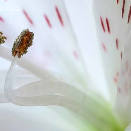
d
|
© 2014