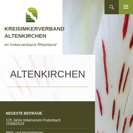
Zum
Suchen
Inhalt
ZUM
springen
INHALT
SPRINGEN
KREISIMKERVERBAND
ALTENKIRCHEN
im Imkerverband Rheinland
ALTENKIRCHEN
NEUESTE BEITRÄGE
125 Jahre Imkerverein Puderbach
10/08/2026
Wild- und Honigbienen