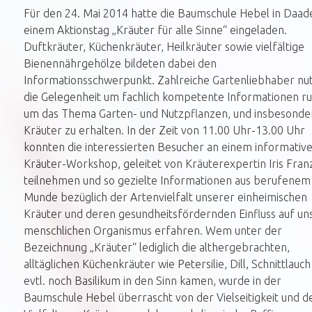
Für den 24. Mai 2014 hatte die Baumschule Hebel in Daad
einem Aktionstag „Kräuter für alle Sinne“ eingeladen.
Duftkräuter, Küchenkräuter, Heilkräuter sowie vielfältige
Bienennährgehölze bildeten dabei den
Informationsschwerpunkt. Zahlreiche Gartenliebhaber nu
die Gelegenheit um fachlich kompetente Informationen r
um das Thema Garten- und Nutzpflanzen, und insbesonde
Kräuter zu erhalten. In der Zeit von 11.00 Uhr-13.00 Uhr
konnten die interessierten Besucher an einem informativ
Kräuter-Workshop, geleitet von Kräuterexpertin Iris Fran
teilnehmen und so gezielte Informationen aus berufenem
Munde bezüglich der Artenvielfalt unserer einheimischen
Kräuter und deren gesundheitsfördernden Einfluss auf un
menschlichen Organismus erfahren. Wem unter der
Bezeichnung „Kräuter“ lediglich die althergebrachten,
alltäglichen Küchenkräuter wie Petersilie, Dill, Schnittlauc
evtl. noch Basilikum in den Sinn kamen, wurde in der
Baumschule Hebel überrascht von der Vielseitigkeit und d