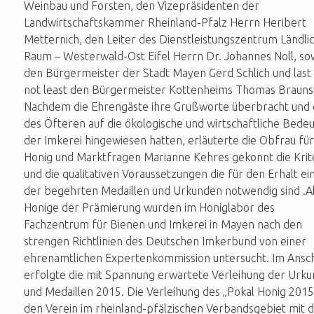
Weinbau und Forsten, den Vizepräsidenten der
Landwirtschaftskammer Rheinland-Pfalz Herrn Heribert
Metternich, den Leiter des Dienstleistungszentrum Ländli
Raum – Westerwald-Ost Eifel Herrn Dr. Johannes Noll, so
den Bürgermeister der Stadt Mayen Gerd Schlich und last
not least den Bürgermeister Kottenheims Thomas Braunst
Nachdem die Ehrengäste ihre Grußworte überbracht und 
des Öfteren auf die ökologische und wirtschaftliche Bede
der Imkerei hingewiesen hatten, erläuterte die Obfrau für
Honig und Marktfragen Marianne Kehres gekonnt die Krit
und die qualitativen Voraussetzungen die für den Erhalt ei
der begehrten Medaillen und Urkunden notwendig sind .Al
Honige der Prämierung wurden im Honiglabor des
Fachzentrum für Bienen und Imkerei in Mayen nach den
strengen Richtlinien des Deutschen Imkerbund von einer
ehrenamtlichen Expertenkommission untersucht. Im Ansch
erfolgte die mit Spannung erwartete Verleihung der Urk
und Medaillen 2015. Die Verleihung des „Pokal Honig 2015
den Verein im rheinland-pfälzischen Verbandsgebiet mit