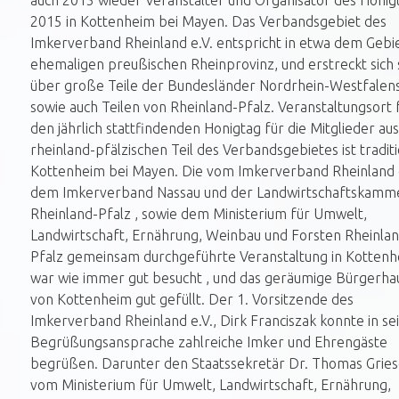
auch 2015 wieder Veranstalter und Organisator des Honig
2015 in Kottenheim bei Mayen. Das Verbandsgebiet des
Imkerverband Rheinland e.V. entspricht in etwa dem Gebi
ehemaligen preußischen Rheinprovinz, und erstreckt sich
über große Teile der Bundesländer Nordrhein-Westfalen
sowie auch Teilen von Rheinland-Pfalz. Veranstaltungsort 
den jährlich stattfindenden Honigtag für die Mitglieder a
rheinland-pfälzischen Teil des Verbandsgebietes ist traditi
Kottenheim bei Mayen. Die vom Imkerverband Rheinland e
dem Imkerverband Nassau und der Landwirtschaftskamm
Rheinland-Pfalz , sowie dem Ministerium für Umwelt,
Landwirtschaft, Ernährung, Weinbau und Forsten Rheinlan
Pfalz gemeinsam durchgeführte Veranstaltung in Kotten
war wie immer gut besucht , und das geräumige Bürgerha
von Kottenheim gut gefüllt. Der 1. Vorsitzende des
Imkerverband Rheinland e.V., Dirk Franciszak konnte in se
Begrüßungsansprache zahlreiche Imker und Ehrengäste
begrüßen. Darunter den Staatssekretär Dr. Thomas Grie
vom Ministerium für Umwelt, Landwirtschaft, Ernährung,