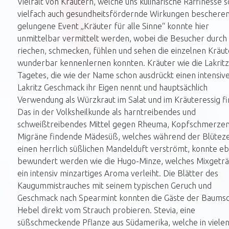
Vielfalt von Kräutern, welche uns kulinarische Raffinesse 
vielfach auch gesundheitsfördernde Wirkungen bescheren
gelungene Event „Kräuter für alle Sinne“ konnte hier
unmittelbar vermittelt werden, wobei die Besucher durch
riechen, schmecken, fühlen und sehen die einzelnen Kräut
wunderbar kennenlernen konnten. Kräuter wie die Lakritz
Tagetes, die wie der Name schon ausdrückt einen intensiv
Lakritz Geschmack ihr Eigen nennt und hauptsächlich
Verwendung als Würzkraut im Salat und im Kräuteressig fi
Das in der Volksheilkunde als harntreibendes und
schweißtreibendes Mittel gegen Rheuma, Kopfschmerze
Migräne findende Mädesüß, welches während der Blüteze
einen herrlich süßlichen Mandelduft verströmt, konnte e
bewundert werden wie die Hugo-Minze, welches Mixgetr
ein intensiv minzartiges Aroma verleiht. Die Blätter des
Kaugummistrauches mit seinem typischen Geruch und
Geschmack nach Spearmint konnten die Gäste der Baumsc
Hebel direkt vom Strauch probieren. Stevia, eine
süßschmeckende Pflanze aus Südamerika, welche in viele