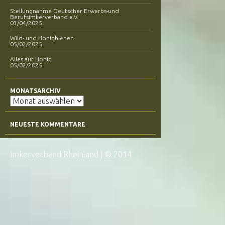
Stellungnahme Deutscher Erwerbs-und
Berufsimkerverband e.V.
03/04/2025
Wild- und Honigbienen
05/02/2025
Alles auf Honig
05/02/2025
MONATSARCHIV
Monatsarchiv
NEUESTE KOMMENTARE
Imkerverband Rheinland
|
© 2014