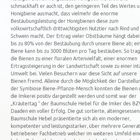
schmackhaft er auch ist, den geringeren Teil des Wertes 
Honigbiene ausmacht, dass vielmehr die enorme
Bestäubungsleistung der Honigbienen diese zum
volkswirtschaftlich drittwichtigsten Nutztier nach Rind und
Schwein macht. Der Ertrag vieler Obstbäume hängt dabei
bis zu 80% von der Bestäubung durch unsere Biene ab; ei
Biene kann bis zu 3000 Blüten pro Tag bestäuben. So tra
die Bienen zu einer floralen Artenvielfalt, einer enormen
Ertragssteigerung in der Landwirtschaft sowie zu einer in
Umwelt bei. Vielen Besuchern war diese Sicht auf unsere
Bienen fremd. Alleine durch die Möglichkeit der Darstellu
der Symbiose Biene-Pflanze-Mensch konnten die Bienen 
die Imkerei positiv dargestellt werden und somit war der
„Kräutertag “ der Baumschule Hebel für die Imker des BZ
Daaden ein voller Erfolg. Die gut sortierte, alteingesesse
Baumschule Hebel präsentierte sich als ein moderner,
kompetenter und leistungsstarker, über mehrere Genera
betriebener Fachbetrieb welcher im weiteren Umfeld ein