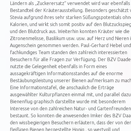
Ländern als „Zuckerersatz“ verwendet wird war ebenfalls
Bestandteil der Kräuterausstellung. Besonders geschätzt 
Stevia aufgrund ihres sehr starken Süßungspotentials ohn
Kalorien, und wirkt sich somit positiv auf den Blutzuckspie
und den Blutdruck aus. Weiterhin konnten Kräuter wie die
Zitronenmelisse, Basilikum usw. usw. auf Herz und Nieren 
Augenschein genommen werden. Paul-Gerhard Hebel und
fachkundiges Team standen den zahlreich interessierten
Besuchern für alle Fragen zur Verfügung. Der BZV Daaden
nutzte die Gelegenheit ebenfalls in Form eines
aussagekräftigen Informationsstandes auf die enorme
Bestäubungsleistung unserer Bienen aufmerksam zu mac
Eine Informationstafel, die anschaulich die Erträge
ausgewählter Kulturpflanzen einmal mit, und parallel daz
Bienenflug graphisch darstellte wurde mit besonderem
Interesse von den zahlreichen Natur- und Gartenfreunden
bestaunt. So konnten die anwesenden Imker des BZV Da
den wissbegierigen Besuchern erläutern, dass der von de
fleißigen Bienen hergestellte Honig , so wertvoll und