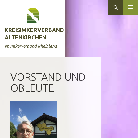
Zum
Suchen
Inhalt
ZUM
springen
INHALT
SPRINGEN
KREISIMKERVERBAND
ALTENKIRCHEN
im Imkerverband Rheinland
VORSTAND UND
OBLEUTE