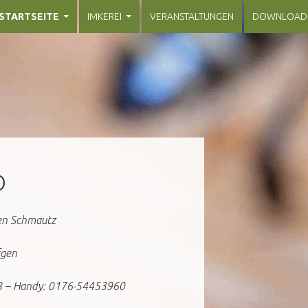
ZUM INHALT SPRINGEN
STARTSEITE
IMKEREI
VERANSTALTUNGEN
DOWNLOAD
D
en Schmautz
fgen
8 – Handy: 0176-54453960