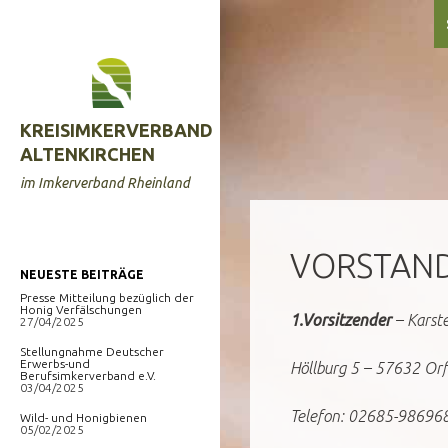
Zum
Suchen
Inhalt
springen
KREISIMKERVERBAND
ALTENKIRCHEN
im Imkerverband Rheinland
VORSTAN
NEUESTE BEITRÄGE
Presse Mitteilung bezüglich der
Honig Verfälschungen
1.Vorsitzender
– Karst
27/04/2025
Stellungnahme Deutscher
Erwerbs-und
Höllburg 5 – 57632 Or
Berufsimkerverband e.V.
03/04/2025
Telefon: 02685-98696
Wild- und Honigbienen
05/02/2025