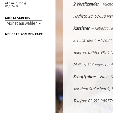
Alles auf Honig
2.Vorsitzender
– Micha
05/02/2025
Hochstr. 2a, 57638 Ne
MONATSARCHIV
Monatsarchiv
Kassierer
– Rebecca Hi
NEUESTE KOMMENTARE
Schulstraße 4 – 57632
Telefon: 02685-9874
Mail : rhkleinegesche
Schriftführer
– Elmar S
Auf dem Steinchen 9, 
Telefon: 02685-988776