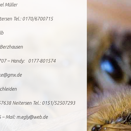
el Müller
itersen Tel.: 0170/6700715
lb
 Berzhausen
4707 – Handy: 0177-801574
nke@gmx.de
chleiden
57638 Neitersen Tel.: 0151/52507293
 – Mail: m.egly@web.de